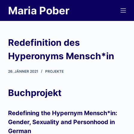
S
Maria Pober
k
i
p
t
Redefinition des
o
c
Hyperonyms Mensch*in
o
n
26. JÄNNER 2021
PROJEKTE
t
e
Buchprojekt
n
t
Redefining the Hypernym Mensch*in:
Gender, Sexuality and Personhood in
German