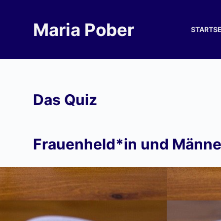
S
Maria Pober
k
STARTSE
i
p
t
o
c
Das Quiz
o
n
t
e
Frauenheld*in und Männe
n
t